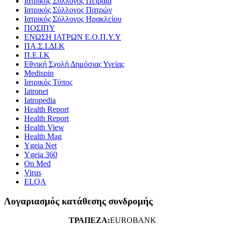
Ιατρικός Σύλλογος Πειραιά
Ιατρικός Σύλλογος Πατρών
Ιατρικός Σύλλογος Ηρακλείου
ΠΟΣΙΠΥ
ΕΝΩΣΗ ΙΑΤΡΩΝ Ε.Ο.Π.Υ.Υ
ΠΑ.Σ.Ι.ΔΙ.Κ
Π.Ε.Ι.Κ
Εθνική Σχολή Δημόσιας Υγείας
Medispin
Ιατρικός Τύπος
Iatronet
Iatropedia
Health Report
Health Report
Health View
Health Mag
Ygeia Net
Ygeia 360
On Med
Virus
ELQA
Λογαριασμός κατάθεσης συνδρομής
ΤΡΑΠΕΖΑ:
EUROBANK