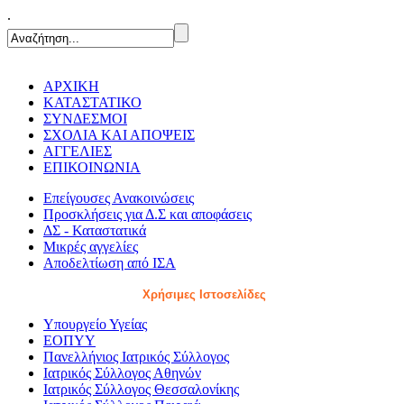
.
ΑΡΧΙΚΗ
ΚΑΤΑΣΤΑΤΙΚΟ
ΣΥΝΔΕΣΜΟΙ
ΣΧΟΛΙΑ ΚΑΙ ΑΠΟΨΕΙΣ
ΑΓΓΕΛΙΕΣ
ΕΠΙΚΟΙΝΩΝΙΑ
Επείγουσες Ανακοινώσεις
Προσκλήσεις για Δ.Σ και αποφάσεις
ΔΣ - Καταστατικά
Μικρές αγγελίες
Αποδελτίωση από ΙΣΑ
Χρήσιμες Ιστοσελίδες
Υπουργείο Υγείας
ΕΟΠΥΥ
Πανελλήνιος Ιατρικός Σύλλογος
Ιατρικός Σύλλογος Αθηνών
Ιατρικός Σύλλογος Θεσσαλονίκης