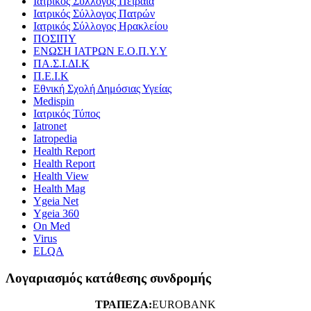
Ιατρικός Σύλλογος Πειραιά
Ιατρικός Σύλλογος Πατρών
Ιατρικός Σύλλογος Ηρακλείου
ΠΟΣΙΠΥ
ΕΝΩΣΗ ΙΑΤΡΩΝ Ε.Ο.Π.Υ.Υ
ΠΑ.Σ.Ι.ΔΙ.Κ
Π.Ε.Ι.Κ
Εθνική Σχολή Δημόσιας Υγείας
Medispin
Ιατρικός Τύπος
Iatronet
Iatropedia
Health Report
Health Report
Health View
Health Mag
Ygeia Net
Ygeia 360
On Med
Virus
ELQA
Λογαριασμός κατάθεσης συνδρομής
ΤΡΑΠΕΖΑ:
EUROBANK