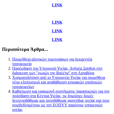
LINK
LINK
LINK
LINK
Περισσότερα Άρθρα...
Προμήθεια αξονικών τομογράφων για δεκαεννέα
νοσοκομεία
Παρέμβαση του Υπουργού Υγείας, Ανδρέα Ξανθού στη
διάσκεψη των "χωρών της Βαλέτα" στη Λισαβόνα
Χρηματοδότηση από το Υπουργείο Υγείας για προμήθεια
νέου εξοπλισμού και αναβάθμιση κτιριακών υποδομών
νοσοκομείων
Καθιέρωση και εφαρμογή συστήματος παραπομπών για την
πρόσβαση στα Κέντρα Υγείας, τις δημόσιες δομές
δευτεροβάθμιας και τριτοβάθμιας φροντίδας υγείας και τους
συμβεβλημένους με τον ΕΟΠΥΥ παρόχους υπηρεσιών
υγείας