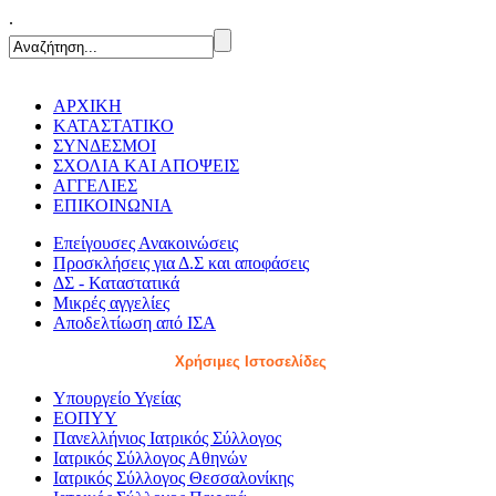
.
ΑΡΧΙΚΗ
ΚΑΤΑΣΤΑΤΙΚΟ
ΣΥΝΔΕΣΜΟΙ
ΣΧΟΛΙΑ ΚΑΙ ΑΠΟΨΕΙΣ
ΑΓΓΕΛΙΕΣ
ΕΠΙΚΟΙΝΩΝΙΑ
Επείγουσες Ανακοινώσεις
Προσκλήσεις για Δ.Σ και αποφάσεις
ΔΣ - Καταστατικά
Μικρές αγγελίες
Αποδελτίωση από ΙΣΑ
Χρήσιμες Ιστοσελίδες
Υπουργείο Υγείας
ΕΟΠΥΥ
Πανελλήνιος Ιατρικός Σύλλογος
Ιατρικός Σύλλογος Αθηνών
Ιατρικός Σύλλογος Θεσσαλονίκης