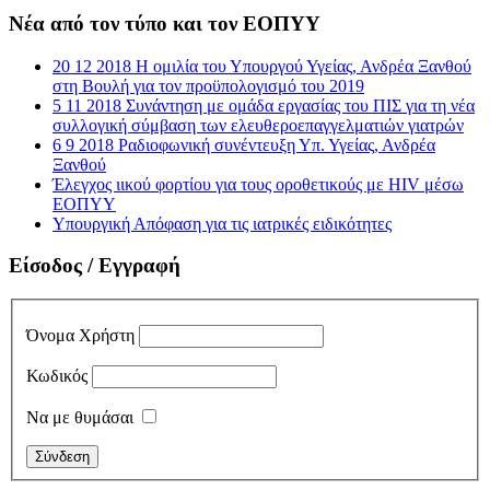
Νέα από τον τύπο και τον ΕΟΠΥΥ
20 12 2018 Η ομιλία του Υπουργού Υγείας, Ανδρέα Ξανθού
στη Βουλή για τον προϋπολογισμό του 2019
5 11 2018 Συνάντηση με ομάδα εργασίας του ΠΙΣ για τη νέα
συλλογική σύμβαση των ελευθεροεπαγγελματιών γιατρών
6 9 2018 Ραδιοφωνική συνέντευξη Υπ. Υγείας, Ανδρέα
Ξανθού
Έλεγχος ιικού φορτίου για τους οροθετικούς με HIV μέσω
ΕΟΠΥΥ
Υπουργική Απόφαση για τις ιατρικές ειδικότητες
Είσοδος / Εγγραφή
Όνομα Χρήστη
Κωδικός
Να με θυμάσαι