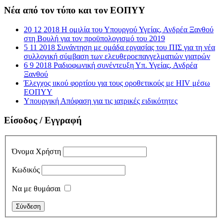
Νέα από τον τύπο και τον ΕΟΠΥΥ
20 12 2018 Η ομιλία του Υπουργού Υγείας, Ανδρέα Ξανθού
στη Βουλή για τον προϋπολογισμό του 2019
5 11 2018 Συνάντηση με ομάδα εργασίας του ΠΙΣ για τη νέα
συλλογική σύμβαση των ελευθεροεπαγγελματιών γιατρών
6 9 2018 Ραδιοφωνική συνέντευξη Υπ. Υγείας, Ανδρέα
Ξανθού
Έλεγχος ιικού φορτίου για τους οροθετικούς με HIV μέσω
ΕΟΠΥΥ
Υπουργική Απόφαση για τις ιατρικές ειδικότητες
Είσοδος / Εγγραφή
Όνομα Χρήστη
Κωδικός
Να με θυμάσαι