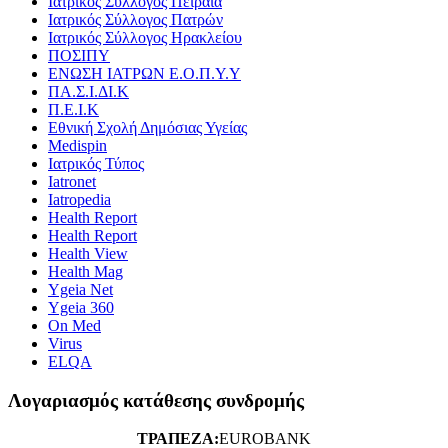
Ιατρικός Σύλλογος Πειραιά
Ιατρικός Σύλλογος Πατρών
Ιατρικός Σύλλογος Ηρακλείου
ΠΟΣΙΠΥ
ΕΝΩΣΗ ΙΑΤΡΩΝ Ε.Ο.Π.Υ.Υ
ΠΑ.Σ.Ι.ΔΙ.Κ
Π.Ε.Ι.Κ
Εθνική Σχολή Δημόσιας Υγείας
Medispin
Ιατρικός Τύπος
Iatronet
Iatropedia
Health Report
Health Report
Health View
Health Mag
Ygeia Net
Ygeia 360
On Med
Virus
ELQA
Λογαριασμός κατάθεσης συνδρομής
ΤΡΑΠΕΖΑ:
EUROBANK