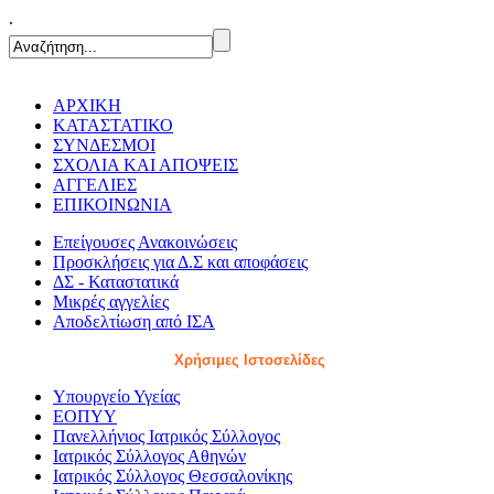
.
ΑΡΧΙΚΗ
ΚΑΤΑΣΤΑΤΙΚΟ
ΣΥΝΔΕΣΜΟΙ
ΣΧΟΛΙΑ ΚΑΙ ΑΠΟΨΕΙΣ
ΑΓΓΕΛΙΕΣ
ΕΠΙΚΟΙΝΩΝΙΑ
Επείγουσες Ανακοινώσεις
Προσκλήσεις για Δ.Σ και αποφάσεις
ΔΣ - Καταστατικά
Μικρές αγγελίες
Αποδελτίωση από ΙΣΑ
Χρήσιμες Ιστοσελίδες
Υπουργείο Υγείας
ΕΟΠΥΥ
Πανελλήνιος Ιατρικός Σύλλογος
Ιατρικός Σύλλογος Αθηνών
Ιατρικός Σύλλογος Θεσσαλονίκης