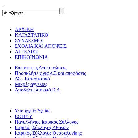
.
ΑΡΧΙΚΗ
ΚΑΤΑΣΤΑΤΙΚΟ
ΣΥΝΔΕΣΜΟΙ
ΣΧΟΛΙΑ ΚΑΙ ΑΠΟΨΕΙΣ
ΑΓΓΕΛΙΕΣ
ΕΠΙΚΟΙΝΩΝΙΑ
Επείγουσες Ανακοινώσεις
Προσκλήσεις για Δ.Σ και αποφάσεις
ΔΣ - Καταστατικά
Μικρές αγγελίες
Αποδελτίωση από ΙΣΑ
Υπουργείο Υγείας
ΕΟΠΥΥ
Πανελλήνιος Ιατρικός Σύλλογος
Ιατρικός Σύλλογος Αθηνών
Ιατρικός Σύλλογος Θεσσαλονίκης