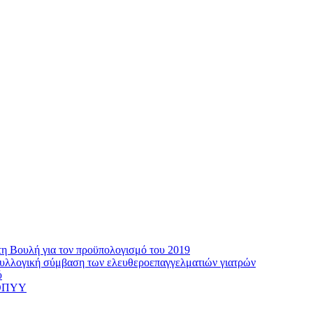
τη Βουλή για τον προϋπολογισμό του 2019
 συλλογική σύμβαση των ελευθεροεπαγγελματιών γιατρών
ύ
 ΕΟΠΥΥ