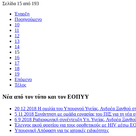
Σελίδα 15 από 193
Έναρξη
Προηγούμενο
10
11
12
13
14
15
16
17
18
19
Επόμενο
Τέλος
Νέα από τον τύπο και τον ΕΟΠΥΥ
20 12 2018 Η ομιλία του Υπουργού Υγείας, Ανδρέα Ξανθού σ
5 11 2018 Συνάντηση με ομάδα εργασίας του ΠΙΣ για τη νέα
6 9 2018 Ραδιοφωνική συνέντευξη Υπ. Υγείας, Ανδρέα Ξανθο
Έλεγχος ιικού φορτίου για τους οροθετικούς με HIV μέσω
Υπουργική Απόφαση για τις ιατρικές ειδικότητες