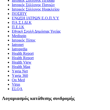
Ιατρικός Σύλλογος Πειραιά
Ιατρικός Σύλλογος Πατρών
Ιατρικός Σύλλογος Ηρακλείου
ΠΟΣΙΠΥ
ΕΝΩΣΗ ΙΑΤΡΩΝ Ε.Ο.Π.Υ.Υ
ΠΑ.Σ.Ι.ΔΙ.Κ
Π.Ε.Ι.Κ
Εθνική Σχολή Δημόσιας Υγείας
Medispin
Ιατρικός Τύπος
Iatronet
Iatropedia
Health Report
Health Report
Health View
Health Mag
Ygeia Net
Ygeia 360
On Med
Virus
ELQA
Λογαριασμός κατάθεσης συνδρομής