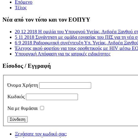
Επόμενο
Τέλος
Νέα από τον τύπο και τον ΕΟΠΥΥ
20 12 2018 Η ομιλία του Υπουργού Υγείας, Ανδρέα Ξανθού σ
5 11 2018 Συνάντηση με ομάδα εργασίας του ΠΙΣ για τη νέα
6 9 2018 Ραδιοφωνική συνέντευξη Υπ. Υγείας, Ανδρέα Ξανθο
Έλεγχος ιικού φορτίου για τους οροθετικούς με HIV μέσω
Υπουργική Απόφαση για τις ιατρικές ειδικότητες
Είσοδος / Εγγραφή
Όνομα Χρήστη
Κωδικός
Να με θυμάσαι
Ξεχάσατε τον κωδικό σας;