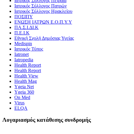
Ιατρικός Σύλλογος Πειραιά
Ιατρικός Σύλλογος Πατρών
Ιατρικός Σύλλογος Ηρακλείου
ΠΟΣΙΠΥ
ΕΝΩΣΗ ΙΑΤΡΩΝ Ε.Ο.Π.Υ.Υ
ΠΑ.Σ.Ι.ΔΙ.Κ
Π.Ε.Ι.Κ
Εθνική Σχολή Δημόσιας Υγείας
Medispin
Ιατρικός Τύπος
Iatronet
Iatropedia
Health Report
Health Report
Health View
Health Mag
Ygeia Net
Ygeia 360
On Med
Virus
ELQA
Λογαριασμός κατάθεσης συνδρομής