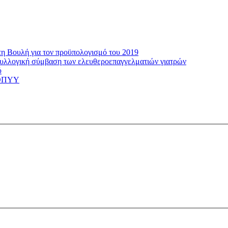
τη Βουλή για τον προϋπολογισμό του 2019
 συλλογική σύμβαση των ελευθεροεπαγγελματιών γιατρών
ύ
 ΕΟΠΥΥ