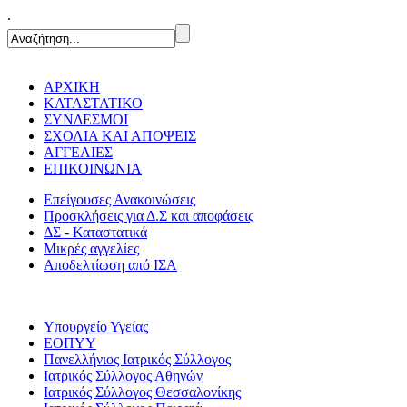
.
ΑΡΧΙΚΗ
ΚΑΤΑΣΤΑΤΙΚΟ
ΣΥΝΔΕΣΜΟΙ
ΣΧΟΛΙΑ ΚΑΙ ΑΠΟΨΕΙΣ
ΑΓΓΕΛΙΕΣ
ΕΠΙΚΟΙΝΩΝΙΑ
Επείγουσες Ανακοινώσεις
Προσκλήσεις για Δ.Σ και αποφάσεις
ΔΣ - Καταστατικά
Μικρές αγγελίες
Αποδελτίωση από ΙΣΑ
Υπουργείο Υγείας
ΕΟΠΥΥ
Πανελλήνιος Ιατρικός Σύλλογος
Ιατρικός Σύλλογος Αθηνών
Ιατρικός Σύλλογος Θεσσαλονίκης