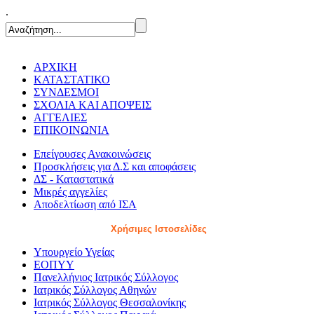
.
ΑΡΧΙΚΗ
ΚΑΤΑΣΤΑΤΙΚΟ
ΣΥΝΔΕΣΜΟΙ
ΣΧΟΛΙΑ ΚΑΙ ΑΠΟΨΕΙΣ
ΑΓΓΕΛΙΕΣ
ΕΠΙΚΟΙΝΩΝΙΑ
Επείγουσες Ανακοινώσεις
Προσκλήσεις για Δ.Σ και αποφάσεις
ΔΣ - Καταστατικά
Μικρές αγγελίες
Αποδελτίωση από ΙΣΑ
Χρήσιμες Ιστοσελίδες
Υπουργείο Υγείας
ΕΟΠΥΥ
Πανελλήνιος Ιατρικός Σύλλογος
Ιατρικός Σύλλογος Αθηνών
Ιατρικός Σύλλογος Θεσσαλονίκης