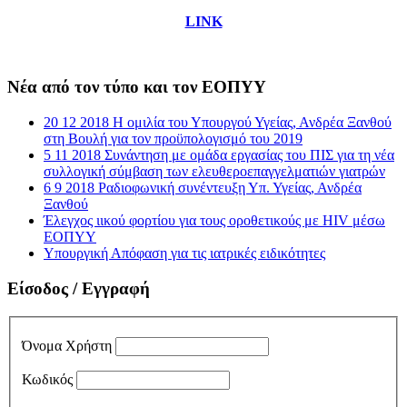
LINK
Νέα από τον τύπο και τον ΕΟΠΥΥ
20 12 2018 Η ομιλία του Υπουργού Υγείας, Ανδρέα Ξανθού
στη Βουλή για τον προϋπολογισμό του 2019
5 11 2018 Συνάντηση με ομάδα εργασίας του ΠΙΣ για τη νέα
συλλογική σύμβαση των ελευθεροεπαγγελματιών γιατρών
6 9 2018 Ραδιοφωνική συνέντευξη Υπ. Υγείας, Ανδρέα
Ξανθού
Έλεγχος ιικού φορτίου για τους οροθετικούς με HIV μέσω
ΕΟΠΥΥ
Υπουργική Απόφαση για τις ιατρικές ειδικότητες
Είσοδος / Εγγραφή
Όνομα Χρήστη
Κωδικός