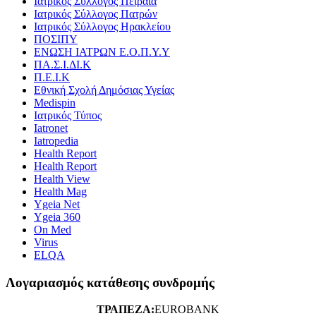
Ιατρικός Σύλλογος Πειραιά
Ιατρικός Σύλλογος Πατρών
Ιατρικός Σύλλογος Ηρακλείου
ΠΟΣΙΠΥ
ΕΝΩΣΗ ΙΑΤΡΩΝ Ε.Ο.Π.Υ.Υ
ΠΑ.Σ.Ι.ΔΙ.Κ
Π.Ε.Ι.Κ
Εθνική Σχολή Δημόσιας Υγείας
Medispin
Ιατρικός Τύπος
Iatronet
Iatropedia
Health Report
Health Report
Health View
Health Mag
Ygeia Net
Ygeia 360
On Med
Virus
ELQA
Λογαριασμός κατάθεσης συνδρομής
ΤΡΑΠΕΖΑ:
EUROBANK