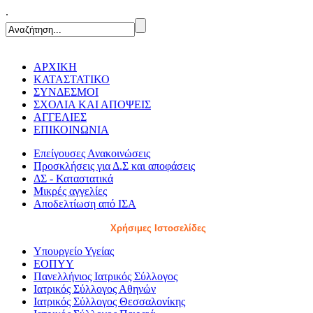
.
ΑΡΧΙΚΗ
ΚΑΤΑΣΤΑΤΙΚΟ
ΣΥΝΔΕΣΜΟΙ
ΣΧΟΛΙΑ ΚΑΙ ΑΠΟΨΕΙΣ
ΑΓΓΕΛΙΕΣ
ΕΠΙΚΟΙΝΩΝΙΑ
Επείγουσες Ανακοινώσεις
Προσκλήσεις για Δ.Σ και αποφάσεις
ΔΣ - Καταστατικά
Μικρές αγγελίες
Αποδελτίωση από ΙΣΑ
Χρήσιμες Ιστοσελίδες
Υπουργείο Υγείας
ΕΟΠΥΥ
Πανελλήνιος Ιατρικός Σύλλογος
Ιατρικός Σύλλογος Αθηνών
Ιατρικός Σύλλογος Θεσσαλονίκης