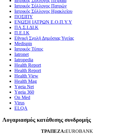
Ιατρικός Σύλλογος Πειραιά
Ιατρικός Σύλλογος Πατρών
Ιατρικός Σύλλογος Ηρακλείου
ΠΟΣΙΠΥ
ΕΝΩΣΗ ΙΑΤΡΩΝ Ε.Ο.Π.Υ.Υ
ΠΑ.Σ.Ι.ΔΙ.Κ
Π.Ε.Ι.Κ
Εθνική Σχολή Δημόσιας Υγείας
Medispin
Ιατρικός Τύπος
Iatronet
Iatropedia
Health Report
Health Report
Health View
Health Mag
Ygeia Net
Ygeia 360
On Med
Virus
ELQA
Λογαριασμός κατάθεσης συνδρομής
ΤΡΑΠΕΖΑ:
EUROBANK