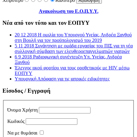
Χειρότερο
Καλύτερο
Aνακοίνωση του Ε.Ο.Π.Υ.Υ.
Νέα από τον τύπο και τον ΕΟΠΥΥ
20 12 2018 Η ομιλία του Υπουργού Υγείας, Ανδρέα Ξανθού
στη Βουλή για τον προϋπολογισμό του 2019
5 11 2018 Συνάντηση με ομάδα εργασίας του ΠΙΣ για τη νέα
συλλογική σύμβαση των ελευθεροεπαγγελματιών γιατρών
6 9 2018 Ραδιοφωνική συνέντευξη Υπ. Υγείας, Ανδρέα
Ξανθού
Έλεγχος ιικού φορτίου για τους οροθετικούς με HIV μέσω
ΕΟΠΥΥ
Υπουργική Απόφαση για τις ιατρικές ειδικότητες
Είσοδος / Εγγραφή
Όνομα Χρήστη
Κωδικός
Να με θυμάσαι