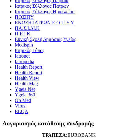
Ιατρικός Σύλλογος Πειραιά
Ιατρικός Σύλλογος Πατρών
Ιατρικός Σύλλογος Ηρακλείου
ΠΟΣΙΠΥ
ΕΝΩΣΗ ΙΑΤΡΩΝ Ε.Ο.Π.Υ.Υ
ΠΑ.Σ.Ι.ΔΙ.Κ
Π.Ε.Ι.Κ
Εθνική Σχολή Δημόσιας Υγείας
Medispin
Ιατρικός Τύπος
Iatronet
Iatropedia
Health Report
Health Report
Health View
Health Mag
Ygeia Net
Ygeia 360
On Med
Virus
ELQA
Λογαριασμός κατάθεσης συνδρομής
ΤΡΑΠΕΖΑ:
EUROBANK