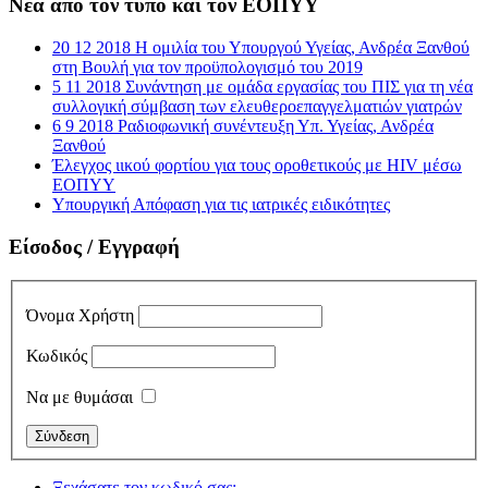
Νέα από τον τύπο και τον ΕΟΠΥΥ
20 12 2018 Η ομιλία του Υπουργού Υγείας, Ανδρέα Ξανθού
στη Βουλή για τον προϋπολογισμό του 2019
5 11 2018 Συνάντηση με ομάδα εργασίας του ΠΙΣ για τη νέα
συλλογική σύμβαση των ελευθεροεπαγγελματιών γιατρών
6 9 2018 Ραδιοφωνική συνέντευξη Υπ. Υγείας, Ανδρέα
Ξανθού
Έλεγχος ιικού φορτίου για τους οροθετικούς με HIV μέσω
ΕΟΠΥΥ
Υπουργική Απόφαση για τις ιατρικές ειδικότητες
Είσοδος / Εγγραφή
Όνομα Χρήστη
Κωδικός
Να με θυμάσαι
Ξεχάσατε τον κωδικό σας;