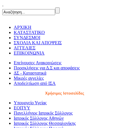
.
ΑΡΧΙΚΗ
ΚΑΤΑΣΤΑΤΙΚΟ
ΣΥΝΔΕΣΜΟΙ
ΣΧΟΛΙΑ ΚΑΙ ΑΠΟΨΕΙΣ
ΑΓΓΕΛΙΕΣ
ΕΠΙΚΟΙΝΩΝΙΑ
Επείγουσες Ανακοινώσεις
Προσκλήσεις για Δ.Σ και αποφάσεις
ΔΣ - Καταστατικά
Μικρές αγγελίες
Αποδελτίωση από ΙΣΑ
Χρήσιμες Ιστοσελίδες
Υπουργείο Υγείας
ΕΟΠΥΥ
Πανελλήνιος Ιατρικός Σύλλογος
Ιατρικός Σύλλογος Αθηνών
Ιατρικός Σύλλογος Θεσσαλονίκης