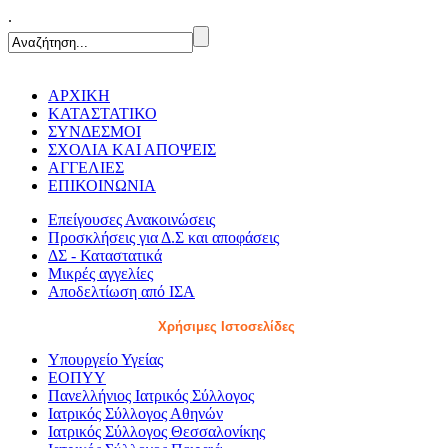
.
ΑΡΧΙΚΗ
ΚΑΤΑΣΤΑΤΙΚΟ
ΣΥΝΔΕΣΜΟΙ
ΣΧΟΛΙΑ ΚΑΙ ΑΠΟΨΕΙΣ
ΑΓΓΕΛΙΕΣ
ΕΠΙΚΟΙΝΩΝΙΑ
Επείγουσες Ανακοινώσεις
Προσκλήσεις για Δ.Σ και αποφάσεις
ΔΣ - Καταστατικά
Μικρές αγγελίες
Αποδελτίωση από ΙΣΑ
Χρήσιμες Ιστοσελίδες
Υπουργείο Υγείας
ΕΟΠΥΥ
Πανελλήνιος Ιατρικός Σύλλογος
Ιατρικός Σύλλογος Αθηνών
Ιατρικός Σύλλογος Θεσσαλονίκης