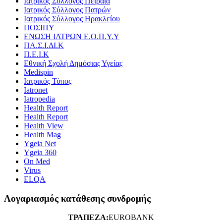
Ιατρικός Σύλλογος Πειραιά
Ιατρικός Σύλλογος Πατρών
Ιατρικός Σύλλογος Ηρακλείου
ΠΟΣΙΠΥ
ΕΝΩΣΗ ΙΑΤΡΩΝ Ε.Ο.Π.Υ.Υ
ΠΑ.Σ.Ι.ΔΙ.Κ
Π.Ε.Ι.Κ
Εθνική Σχολή Δημόσιας Υγείας
Medispin
Ιατρικός Τύπος
Iatronet
Iatropedia
Health Report
Health Report
Health View
Health Mag
Ygeia Net
Ygeia 360
On Med
Virus
ELQA
Λογαριασμός κατάθεσης συνδρομής
ΤΡΑΠΕΖΑ:
EUROBANK