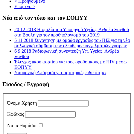
< Προηγούμενο
Επόμενο >
Νέα από τον τύπο και τον ΕΟΠΥΥ
20 12 2018 Η ομιλία του Υπουργού Υγείας, Ανδρέα Ξανθού
στη Βουλή για τον προϋπολογισμό του 2019
5 11 2018 Συνάντηση με ομάδα εργασίας του ΠΙΣ για τη νέα
συλλογική σύμβαση των ελευθεροεπαγγελματιών γιατρών
6 9 2018 Ραδιοφωνική συνέντευξη Υπ. Υγείας, Ανδρέα
Ξανθού
Έλεγχος ιικού φορτίου για τους οροθετικούς με HIV μέσω
ΕΟΠΥΥ
Υπουργική Απόφαση για τις ιατρικές ειδικότητες
Είσοδος / Εγγραφή
Όνομα Χρήστη
Κωδικός
Να με θυμάσαι