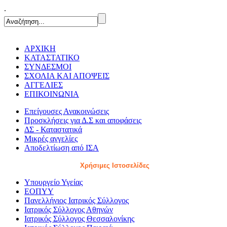
.
ΑΡΧΙΚΗ
ΚΑΤΑΣΤΑΤΙΚΟ
ΣΥΝΔΕΣΜΟΙ
ΣΧΟΛΙΑ ΚΑΙ ΑΠΟΨΕΙΣ
ΑΓΓΕΛΙΕΣ
ΕΠΙΚΟΙΝΩΝΙΑ
Επείγουσες Ανακοινώσεις
Προσκλήσεις για Δ.Σ και αποφάσεις
ΔΣ - Καταστατικά
Μικρές αγγελίες
Αποδελτίωση από ΙΣΑ
Χρήσιμες Ιστοσελίδες
Υπουργείο Υγείας
ΕΟΠΥΥ
Πανελλήνιος Ιατρικός Σύλλογος
Ιατρικός Σύλλογος Αθηνών
Ιατρικός Σύλλογος Θεσσαλονίκης