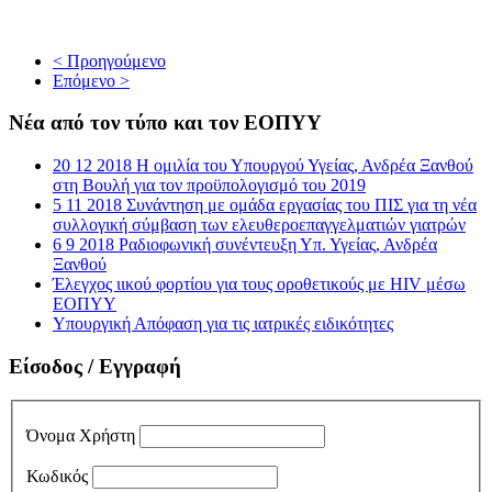
< Προηγούμενο
Επόμενο >
Νέα από τον τύπο και τον ΕΟΠΥΥ
20 12 2018 Η ομιλία του Υπουργού Υγείας, Ανδρέα Ξανθού
στη Βουλή για τον προϋπολογισμό του 2019
5 11 2018 Συνάντηση με ομάδα εργασίας του ΠΙΣ για τη νέα
συλλογική σύμβαση των ελευθεροεπαγγελματιών γιατρών
6 9 2018 Ραδιοφωνική συνέντευξη Υπ. Υγείας, Ανδρέα
Ξανθού
Έλεγχος ιικού φορτίου για τους οροθετικούς με HIV μέσω
ΕΟΠΥΥ
Υπουργική Απόφαση για τις ιατρικές ειδικότητες
Είσοδος / Εγγραφή
Όνομα Χρήστη
Κωδικός