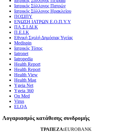
Ιατρικός Σύλλογος Πειραιά
Ιατρικός Σύλλογος Πατρών
Ιατρικός Σύλλογος Ηρακλείου
ΠΟΣΙΠΥ
ΕΝΩΣΗ ΙΑΤΡΩΝ Ε.Ο.Π.Υ.Υ
ΠΑ.Σ.Ι.ΔΙ.Κ
Π.Ε.Ι.Κ
Εθνική Σχολή Δημόσιας Υγείας
Medispin
Ιατρικός Τύπος
Iatronet
Iatropedia
Health Report
Health Report
Health View
Health Mag
Ygeia Net
Ygeia 360
On Med
Virus
ELQA
Λογαριασμός κατάθεσης συνδρομής
ΤΡΑΠΕΖΑ:
EUROBANK